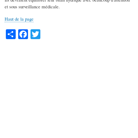
et sous surveillance médicale.
Haut de la page
S
Fa
T
ha
ce
wi
re
bo
tte
ok
r