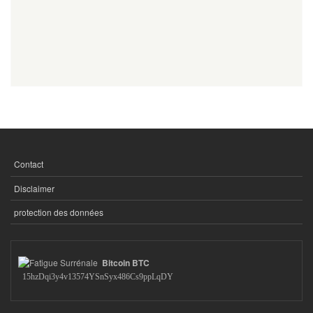
Contact
FOOTER
MENU
Disclaimer
protection des données
Bitcoin BTC
15hzDqi3y4v13574YSnSyx486Cs9ppLqDY