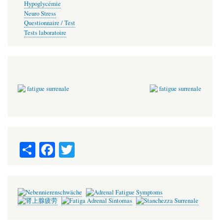
Hypoglycémie
Neuro Stress
Questionnaire / Test
Tests laboratoire
S
Fa
T
ha
ce
wi
re
bo
tte
ok
r