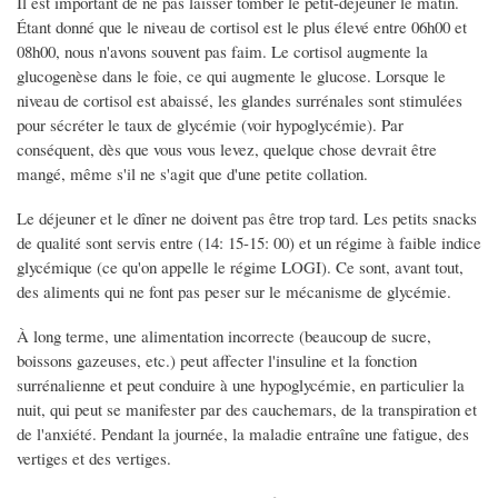
Il est important de ne pas laisser tomber le petit-déjeuner le matin.
Étant donné que le niveau de cortisol est le plus élevé entre 06h00 et
08h00, nous n'avons souvent pas faim. Le cortisol augmente la
glucogenèse dans le foie, ce qui augmente le glucose. Lorsque le
niveau de cortisol est abaissé, les glandes surrénales sont stimulées
pour sécréter le taux de glycémie (voir hypoglycémie). Par
conséquent, dès que vous vous levez, quelque chose devrait être
mangé, même s'il ne s'agit que d'une petite collation.
Le déjeuner et le dîner ne doivent pas être trop tard. Les petits snacks
de qualité sont servis entre (14: 15-15: 00) et un régime à faible indice
glycémique (ce qu'on appelle le régime LOGI). Ce sont, avant tout,
des aliments qui ne font pas peser sur le mécanisme de glycémie.
À long terme, une alimentation incorrecte (beaucoup de sucre,
boissons gazeuses, etc.) peut affecter l'insuline et la fonction
surrénalienne et peut conduire à une hypoglycémie, en particulier la
nuit, qui peut se manifester par des cauchemars, de la transpiration et
de l'anxiété. Pendant la journée, la maladie entraîne une fatigue, des
vertiges et des vertiges.