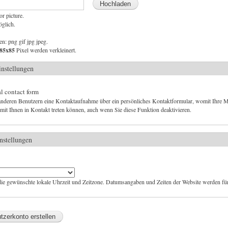
or picture.
öglich.
en: png gif jpg jpeg.
85x85
Pixel werden verkleinert.
nstellungen
l contact form
nderen Benutzern eine Kontaktaufnahme über ein persönliches Kontaktformular, womit Ihre Ma
it Ihnen in Kontakt treten können, auch wenn Sie diese Funktion deaktivieren.
nstellungen
ie gewünschte lokale Uhrzeit und Zeitzone. Datumsangaben und Zeiten der Website werden für 