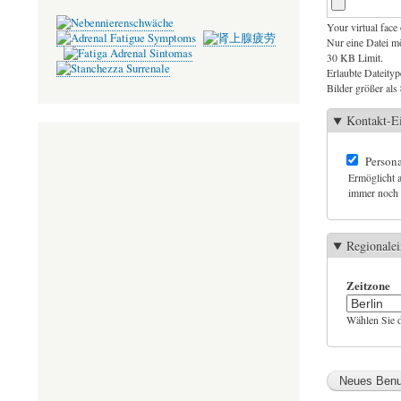
ok
r
Your virtual face 
Nur eine Datei m
30 KB Limit.
Erlaubte Dateityp
Bilder größer als
Kontakt-Ei
Persona
Ermöglicht a
immer noch m
Regionalei
Zeitzone
Wählen Sie d