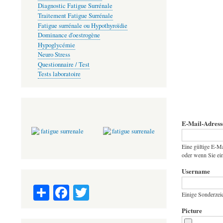
Diagnostic Fatigue Surrénale
Traitement Fatigue Surrénale
Fatigue surrénale ou Hypothyroïdie
Dominance d'oestrogène
Hypoglycémie
Neuro Stress
Questionnaire / Test
Tests laboratoire
E-Mail-Adress
Eine gültige E-Ma
oder wenn Sie ein
Username
S
Fa
T
Einige Sonderzeic
ha
ce
wi
Picture
re
bo
tte