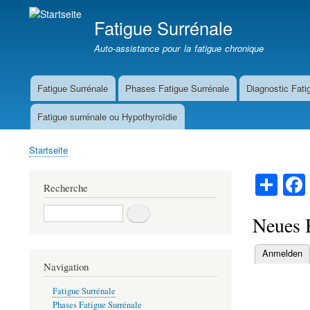
Fatigue Surrénale
Auto-assistance pour la fatigue chronique
Fatigue Surrénale
Phases Fatigue Surrénale
Diagnostic Fati
Main
navigation
Fatigue surrénale ou Hypothyroïdie
Startseite
Breadcrumb
S
Recherche
ha
Recherche
re
Neues B
Anmelden
Primary
Navigation
tabs
Fatigue Surrénale
Phases Fatigue Surrénale