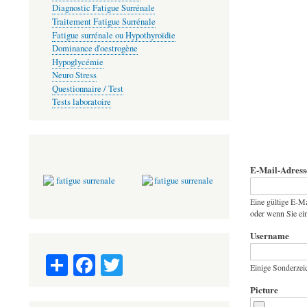
Diagnostic Fatigue Surrénale
Traitement Fatigue Surrénale
Fatigue surrénale ou Hypothyroïdie
Dominance d'oestrogène
Hypoglycémie
Neuro Stress
Questionnaire / Test
Tests laboratoire
E-Mail-Adress
Eine gültige E-Ma
oder wenn Sie ein
Username
S
Fa
T
Einige Sonderzeic
ha
ce
wi
Picture
re
bo
tte