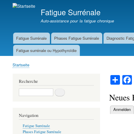
Fatigue Surrénale
Auto-assistance pour la fatigue chronique
Fatigue Surrénale
Phases Fatigue Surrénale
Diagnostic Fati
Main
navigation
Fatigue surrénale ou Hypothyroïdie
Startseite
Breadcrumb
S
Recherche
ha
Recherche
re
Neues B
Anmelden
Primary
Navigation
tabs
Fatigue Surrénale
Phases Fatigue Surrénale