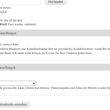
or picture.
öglich.
en: png gif jpg jpeg.
85x85
Pixel werden verkleinert.
nstellungen
l contact form
nderen Benutzern eine Kontaktaufnahme über ein persönliches Kontaktformular, womit Ihre Ma
it Ihnen in Kontakt treten können, auch wenn Sie diese Funktion deaktivieren.
nstellungen
ie gewünschte lokale Uhrzeit und Zeitzone. Datumsangaben und Zeiten der Website werden für 