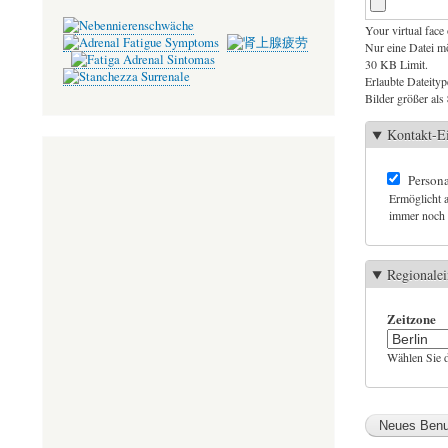
ok
r
Your virtual face 
Nur eine Datei m
30 KB Limit.
Erlaubte Dateityp
Bilder größer als
Kontakt-Ei
Persona
Ermöglicht a
immer noch m
Regionalei
Zeitzone
Wählen Sie d