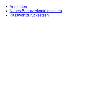
Anmelden
Neues Benutzerkonto erstellen
(aktiver
Primary
Passwort zurücksetzen
Reiter)
tabs