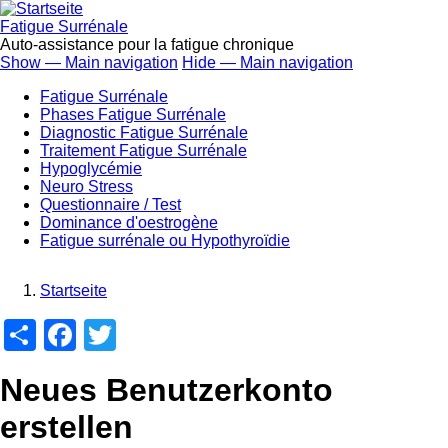
Direkt
zum
Fatigue Surrénale
Inhalt
Auto-assistance pour la fatigue chronique
Show — Main navigation
Hide — Main navigation
Main
Fatigue Surrénale
navigation
Phases Fatigue Surrénale
Diagnostic Fatigue Surrénale
Traitement Fatigue Surrénale
Hypoglycémie
Neuro Stress
Questionnaire / Test
Dominance d'oestrogène
Fatigue surrénale ou Hypothyroïdie
Startseite
Breadcrumb
Share
Facebook
Twitter
Neues Benutzerkonto
erstellen