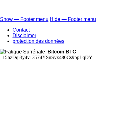
Show — Footer menu
Hide — Footer menu
Footer
Contact
menu
Disclaimer
protection des données
Bitcoin BTC
15hzDqi3y4v13574YSnSyx486Cs9ppLqDY