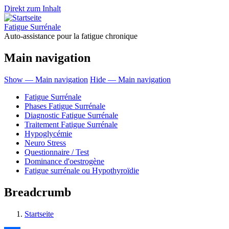
Direkt zum Inhalt
Fatigue Surrénale
Auto-assistance pour la fatigue chronique
Main navigation
Show — Main navigation
Hide — Main navigation
Fatigue Surrénale
Phases Fatigue Surrénale
Diagnostic Fatigue Surrénale
Traitement Fatigue Surrénale
Hypoglycémie
Neuro Stress
Questionnaire / Test
Dominance d'oestrogène
Fatigue surrénale ou Hypothyroïdie
Breadcrumb
Startseite