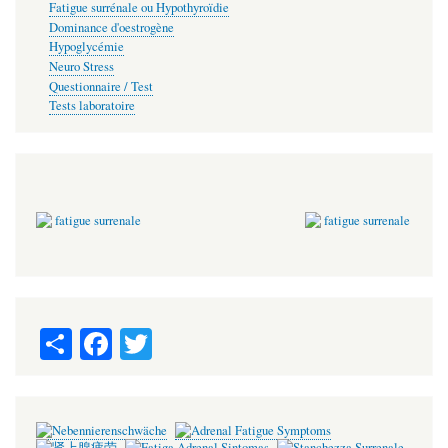
Fatigue surrénale ou Hypothyroïdie
Dominance d'oestrogène
Hypoglycémie
Neuro Stress
Questionnaire / Test
Tests laboratoire
S
Fa
T
ha
ce
wi
re
bo
tte
ok
r