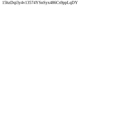
15hzDqi3y4v13574YSnSyx486Cs9ppLqDY