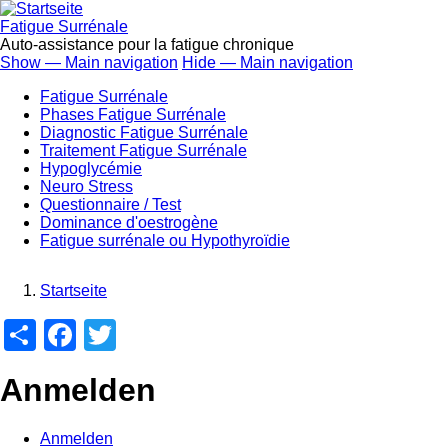
Direkt
zum
Fatigue Surrénale
Inhalt
Auto-assistance pour la fatigue chronique
Show — Main navigation
Hide — Main navigation
Main
Fatigue Surrénale
navigation
Phases Fatigue Surrénale
Diagnostic Fatigue Surrénale
Traitement Fatigue Surrénale
Hypoglycémie
Neuro Stress
Questionnaire / Test
Dominance d'oestrogène
Fatigue surrénale ou Hypothyroïdie
Startseite
Breadcrumb
Share
Facebook
Twitter
Anmelden
Anmelden
(aktiver