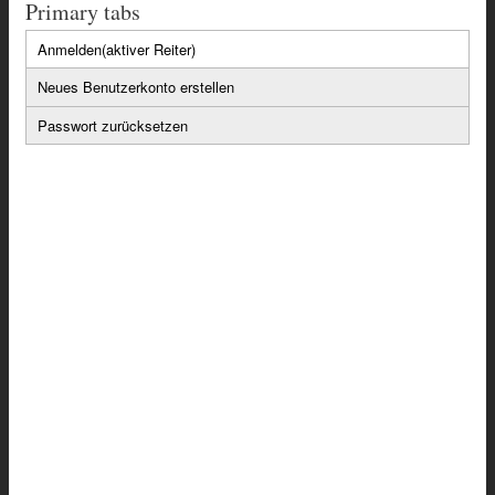
e
e
i
Primary tabs
b
t
Anmelden
(aktiver Reiter)
o
t
Neues Benutzerkonto erstellen
o
e
Passwort zurücksetzen
k
r