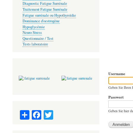
Diagnostic Fatigue Surrénale
Traitement Fatigue Surrénale
Fatigue surrénale ou Hypothyroïdie
Dominance d'oestrogène
Hypoglycémie
Neuro Stress
Questionnaire / Test
Tests laboratoire
Username
Geben Sie Ihren 
Passwort
S
Fa
T
Geben Sie hier d
ha
ce
wi
re
bo
tte