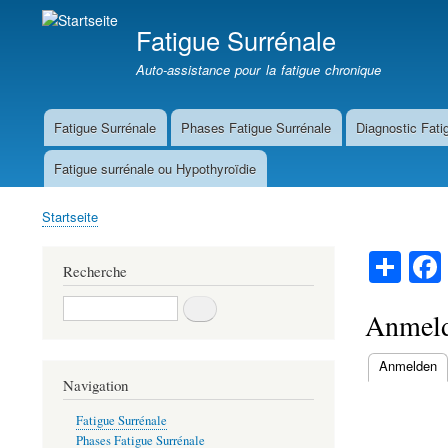
Fatigue Surrénale
Auto-assistance pour la fatigue chronique
Fatigue Surrénale
Phases Fatigue Surrénale
Diagnostic Fati
Main
navigation
Fatigue surrénale ou Hypothyroïdie
Startseite
Breadcrumb
S
Recherche
ha
Recherche
re
Anmel
Anmelden
(a
Primary
Navigation
tabs
Fatigue Surrénale
Phases Fatigue Surrénale