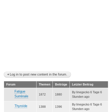
Log in to post new content in the forum.
Forum
Themen
Beiträge
Letzter Beitrag
Keine
Fatigue
By
linegecko
6 Tage 6
1872
1880
neuen
Surrénale
Stunden ago
Beiträge
By
linegecko
6 Tage 6
Keine
Thyroïde
1388
1396
Stunden ago
neuen