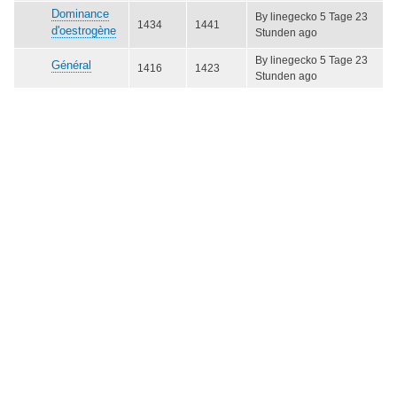
Beiträge
Keine
Dominance
By
linegecko
5 Tage 23
1434
1441
neuen
d'oestrogène
Stunden ago
Beiträge
By
linegecko
5 Tage 23
Keine
Général
1416
1423
Stunden ago
neuen
Beiträge