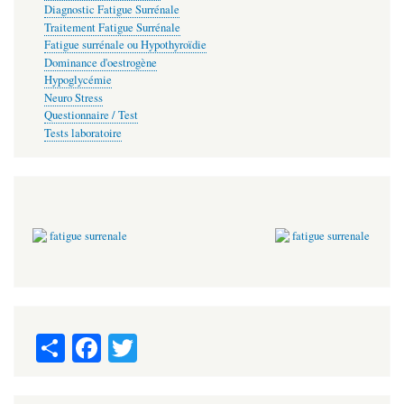
Diagnostic Fatigue Surrénale
Traitement Fatigue Surrénale
Fatigue surrénale ou Hypothyroïdie
Dominance d'oestrogène
Hypoglycémie
Neuro Stress
Questionnaire / Test
Tests laboratoire
S
Fa
T
ha
ce
wi
re
bo
tte